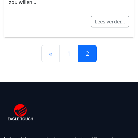
zou willen…
Lees verder…
Berichten navigatie
«
1
2