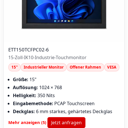
ETT150TCFPC02-6
15-Zoll-IK10-Industrie-Touchmonitor
15"
Industrieller Monitor
Offener Rahmen
VESA
Größe:
15"
Auflösung:
1024 × 768
Helligkeit:
350 Nits
Eingabemethode:
PCAP Touchscreen
Deckglas:
6 mm starkes, gehärtetes Deckglas
Mehr anzeigen (5)
Jetzt anfragen