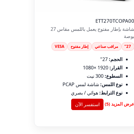
ETT270TCOPA0
شاشة بإطار مفتوح يعمل باللمس مقاس 27
وصة
27”
مراقب صناعي
إطار مفتوح
VESA
الحجم:
27"
القرار:
1920 ×1080
السطوع:
300 نيت
نوع اللمس:
شاشة لمس PCAP
نوع الترابط:
هوائي / بصري
رض المزيد (5)
استفسر الآن