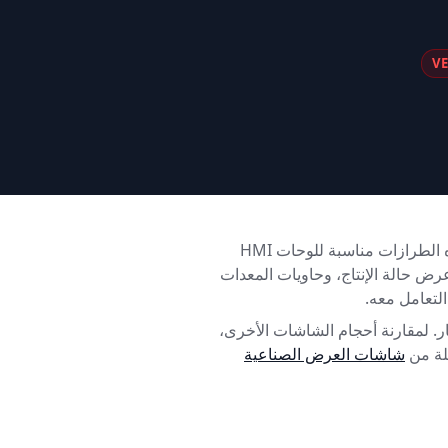
والطرازات المزودة بشاشة تعمل باللمس الواردة أدناه. وتُعد هذه الطرازات مناسبة للوحات HMI
 حالة الإنتاج، وحاويات المعدات
وصة والحصول على عروض الأسعار. لمقارنة أحجام الشاشات الأخرى،
ملة من
شاشات العرض الصناعية