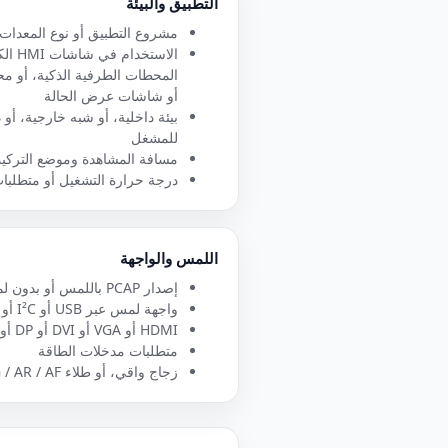
التطبيق والبيئة
مشروع التطبيق أو نوع المعدات
الاستخ
المحطات الطرفية الذكية، أو م
أو شاشات عرض الحالة
بيئة داخلية، أو شبه خارجية، أ
للمشغل
مسافة المشاهدة وموضع التركي
درجة حرارة التشغيل أو متطلبات
اللمس والواجهة
إصدار PCAP باللمس أو بدون لمس
واجهة لمس عبر USB أو I²C أو RS232
HDMI أو VGA أو DVI أو DP أو أي مدخل فيديو آخر
متطلبات مدخلات الطاقة
زجاج واقي، أو طلاء AG / AR / AF، أو متطلبات طباعة الشعار