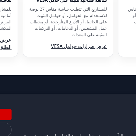
قاس
للمشاريع التي تتطلب شاشة مقاس 27 بوصة
للمشاري
و
للاستخدام مع الحوامل، أو حوامل التثبيت
أمامية،
ت
على الحائط، أو الأذرع المتأرجحة، أو محطات
العرض 
عمل المشغلين، أو الدعامات، أو التركيبات
المكشوف
المثبتة على المعدات.
عرض ال
عرض طرازات حوامل VESA
الطلق
جهه حالياً. سيقوم فريقنا بمراجعة التفاصيل و تقديم توصية