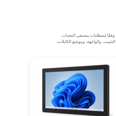
موذج أساسي للتخصيص وفقًا لمتطلبات مصنعي المعدات
VES، ونوع اللمس، والسطوع، وطريقة التثبيت، والواجهة، وموضع الكابلات،