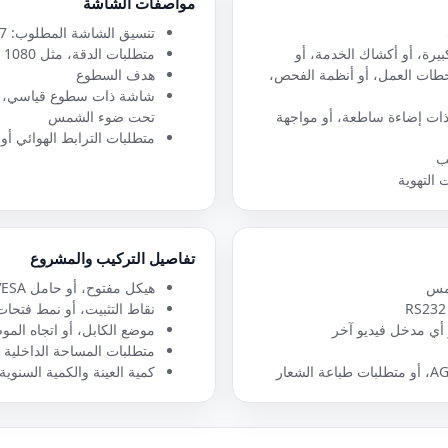
مواصفات الشاشة
تنسيق الشاشة المطلوب: 27 بوصة
دام في شاشات HMI الكبيرة، أو أكشاك الخدمة، أو
متطلبات الدقة، مثل Full HD 1920 × 1080
حطات العمل، أو أنظمة الفحص،
هدف السطوع
شاشة ذات سطوع قياسي، أو 
و ذات إضاءة ساطعة، أو مواجهة
تحت ضوء الشمس
متطلبات الترابط الهوائي أو
ب
 التهوية
تفاصيل التركيب والمشروع
هيكل مفتوح، أو حامل VESA، أو متطلبات غلاف مخصص
نقاط التثبيت، أو نمط فتحات VESA، أو مخطط التثبيت الم
موضع الكابل، أو اتجاه الم
متطلبات المساحة الداخلية أو
كمية العينة والكمية السنوية