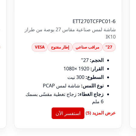
0
ETT270TCFPC01-6
شاشة لمس صناعية مقاس 27 بوصة من طراز
IK10
ب
27”
مراقب صناعي
إطار مفتوح
VESA
الحجم:
27"
القرار:
1920 ×1080
السطوع:
300 نيت
نوع اللمس:
شاشة لمس PCAP
زجاج الغطاء:
زجاج تغطية مقسّى بسمك
6 ملم
ع
عرض المزيد (5)
استفسر الآن