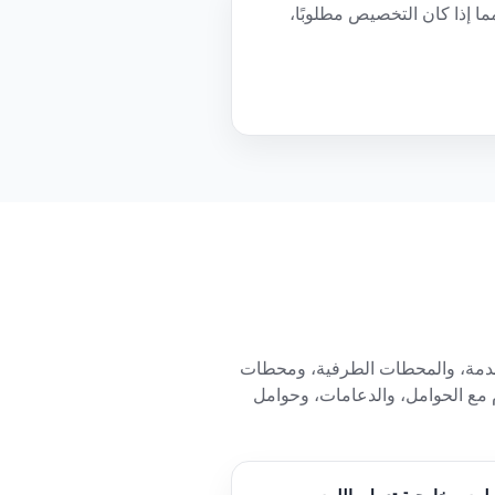
ز مناسب من الشاشات الصناعية مقاس 27 بوصة، والتأكد مما إذا كان التخصيص مطلوبًا،
الكبيرة، وأكشاك الخدمة، والمحطات الطرفية، ومحطات
 اختر الإطار المفتوح لدمجها مع غلاف مخصص، أو حامل VESA للاستخدام مع الحوامل، والدعامات، وحوامل
لمس خارجية تعمل باللمس