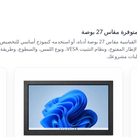
ة مقاس 27 بوصة
اختر أحد طرازات الشاشات الصناعية القياسية مقاس 27 بوصة أدناه، أو استخدمه كن
الأصلية (OEM). يمكننا مراجعة هيكل الإطار المفتوح، ونظام التثبيت A
طلبات مشروعك.