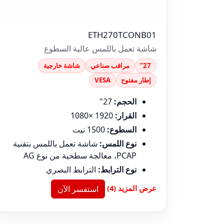
ETH270TCONB01
شاشة تعمل باللمس عالية السطوع
27”
مراقب صناعي
شاشة خارجية
إطار مفتوح
VESA
الحجم:
27"
القرار:
1920 ×1080
السطوع:
1500 نيت
نوع اللمس:
شاشة تعمل باللمس بتقنية
PCAP، معالجة سطحية من نوع AG
نوع الترابط:
الترابط البصري
عرض المزيد (4)
استفسر الآن