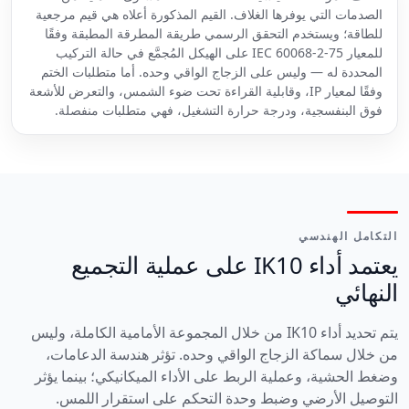
الصدمات التي يوفرها الغلاف. القيم المذكورة أعلاه هي قيم مرجعية
للطاقة؛ ويستخدم التحقق الرسمي طريقة المطرقة المطبقة وفقًا
للمعيار IEC 60068-2-75 على الهيكل المُجمَّع في حالة التركيب
المحددة له — وليس على الزجاج الواقي وحده. أما متطلبات الختم
وفقًا لمعيار IP، وقابلية القراءة تحت ضوء الشمس، والتعرض للأشعة
فوق البنفسجية، ودرجة حرارة التشغيل، فهي متطلبات منفصلة.
التكامل الهندسي
يعتمد أداء IK10 على عملية التجميع
النهائي
يتم تحديد أداء IK10 من خلال المجموعة الأمامية الكاملة، وليس
من خلال سماكة الزجاج الواقي وحده. تؤثر هندسة الدعامات،
وضغط الحشية، وعملية الربط على الأداء الميكانيكي؛ بينما يؤثر
التوصيل الأرضي وضبط وحدة التحكم على استقرار اللمس.