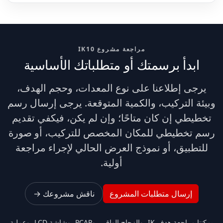
مراجعة مشروع IK10
ابدأ برسمتك أو متطلباتك الأساسية
يرجى إطلاعنا على نوع المعدات، وحجم الهدف،
وبيئة التركيب، والكمية المتوقعة. يرجى إرسال رسم
تخطيطي إن كان متاحًا؛ وإن لم يكن، فيكفي تقديم
رسم تخطيطي للمكان المخصص للتركيب، أو صورة
للتطبيق، أو نموذج العرض الحالي لإجراء مراجعة
أولية.
إرسال متطلبات المشروع
ناقش مشروعك →
يمكننا مراجعة هدف IK، والزجاج الواقي، وPCAP، وشاشة LCD، وعملية