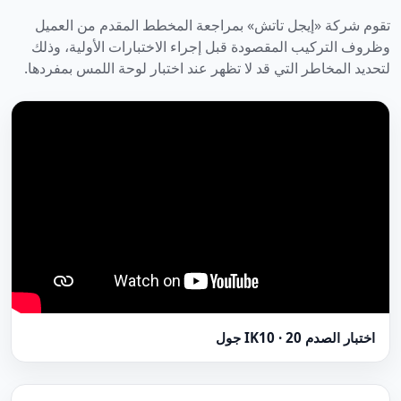
تقوم شركة «إيجل تاتش» بمراجعة المخطط المقدم من العميل
وظروف التركيب المقصودة قبل إجراء الاختبارات الأولية، وذلك
لتحديد المخاطر التي قد لا تظهر عند اختبار لوحة اللمس بمفردها.
اختبار الصدم IK10 · 20 جول