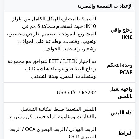
الإعدادات اللمسية والبصرية
السماكة المختارة للهيكل الكامل من طراز
IK10؛ حيث تُستخدم سماكة 6 مم في
زجاج واقي
المشاريع النموذجية. تصميم خارجي مخصص،
IK10
وثقوب، وفتحات، وطباعة على الحواف،
وشعار، وتشطيب الحواف.
تم اختيار EETI / ILITEK لتتوافق مع مجموعة
وحدة التحكم
زجاج الغطاء، وضوضاء شاشة LCD،
PCAP
ومتطلبات اللمس، وبيئة التشغيل
واجهة تعمل
USB / I²C / RS232
باللمس
اللمس المتعدد؛ ضبط إمكانية التشغيل
أداء اللمس
بالقفازات ومقاومة الماء حسب كل مشروع
الربط الهوائي / الربط البصري OCA / الربط
الترابط
البصري OCR