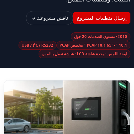
إرسال متطلبات المشروع
ناقش مشروعك →
IK10 · مستوى الصدمات 20 جول
10.1 ″ -65″ PCAP 10.1 ″ مخصص PCAP
USB / I²C / RS232
لوحة اللمس · وحدة شاشة LCD · شاشة تعمل باللمس