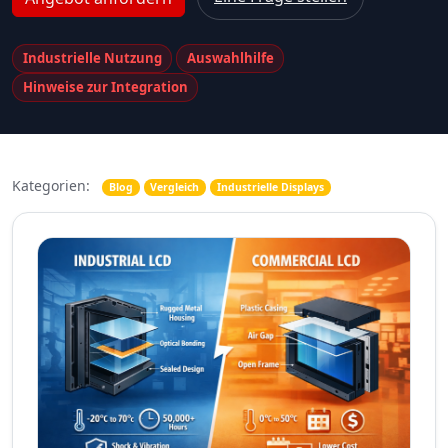
Industrielle Nutzung
Auswahlhilfe
Hinweise zur Integration
Kategorien:
Blog
Vergleich
Industrielle Displays