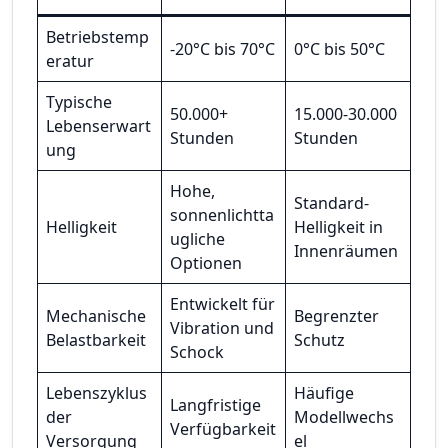
Betriebstemp
-20°C bis 70°C
0°C bis 50°C
eratur
Typische
50.000+
15.000-30.000
Lebenserwart
Stunden
Stunden
ung
Hohe,
Standard-
sonnenlichtta
Helligkeit
Helligkeit in
ugliche
Innenräumen
Optionen
Entwickelt für
Mechanische
Begrenzter
Vibration und
Belastbarkeit
Schutz
Schock
Lebenszyklus
Häufige
Langfristige
der
Modellwechs
Verfügbarkeit
Versorgung
el