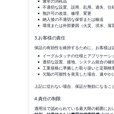
通常の消耗品
不適切な設置、誤用、乱用、過失、仕
無許可の改造、修理、変更
納入後の不適切な保管または輸送
環境または外部要因（火災、洪水、落雷
3.お客様の責任
保証の有効性を維持するために、お客様は
イーグルタッチの仕様とアプリケーシ
適切な設置、接地、システム統合の確
工業規格に準拠した取り扱いと定期検
欠陥の可能性を発見した場合、速やかにEa
上記に従わない場合、保証が無効になること
4.責任の制限
適用法で認められている最大限の範囲において