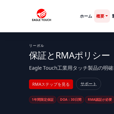
ホーム
概要
リーガル
保証とRMAポリシー
Eagle Touch工業用タッチ製品の
サポート
RMAステップを見る
1年間限定保証
DOA：30日間
RMA認証が必要