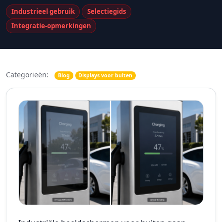
Industrieel gebruik
Selectiegids
Integratie-opmerkingen
Categorieën:
Blog
Displays voor buiten