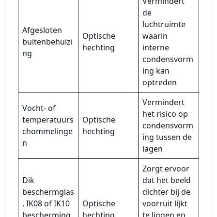
Vermindert
de
luchtruimte
Afgesloten
Optische
waarin
buitenbehuizi
hechting
interne
ng
condensvorm
ing kan
optreden
Vermindert
Vocht- of
het risico op
temperatuurs
Optische
condensvorm
chommelinge
hechting
ing tussen de
n
lagen
Zorgt ervoor
Dik
dat het beeld
beschermglas
dichter bij de
, IK08 of IK10
Optische
voorruit lijkt
bescherming
hechting
te liggen en