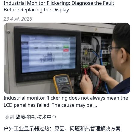
Industrial Monitor Flickering: Diagnose the Fault
Before Replacing the Display
23 4 月, 2026
Industrial monitor flickering does not always mean the
LCD panel has failed. The cause may be
...
类别
故障排除
,
技术中心
户外工业显示器过热：原因、问题和热管理解决方案