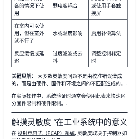
套的情况下使
弱电容耦合
或使用手套触
用
摸屏
在室内可以使
用，但在室外
水或温度影响
启用补偿算法
就不行了
反应缓慢或延
过度滤波或去
调整控制器定
迟
抖
时
关键见解：
大多数灵敏度问题不是由校准错误造成
的，而是由硬件、固件和环境之间的不匹配造成的。.
在实际操作中，系统验证时通常会使用此表来快速区
分固件限制和硬件限制。.
触摸灵敏度 “在工业系统中的意义
在
投射电容式（PCAP）系统
, 灵敏度取决于控制器如