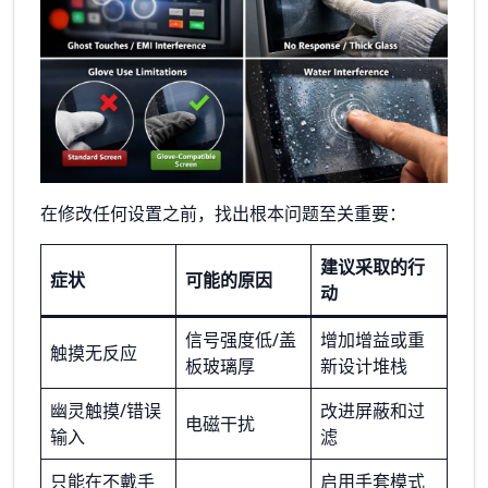
在修改任何设置之前，找出根本问题至关重要：
建议采取的行
症状
可能的原因
动
信号强度低/盖
增加增益或重
触摸无反应
板玻璃厚
新设计堆栈
幽灵触摸/错误
改进屏蔽和过
电磁干扰
输入
滤
只能在不戴手
启用手套模式