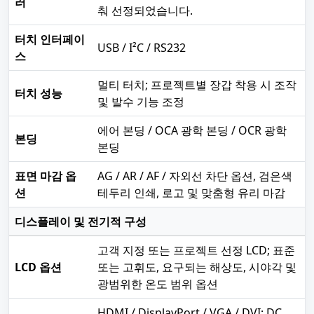
러
춰 선정되었습니다.
터치 인터페이
USB / I²C / RS232
스
멀티 터치; 프로젝트별 장갑 착용 시 조작
터치 성능
및 발수 기능 조정
에어 본딩 / OCA 광학 본딩 / OCR 광학
본딩
본딩
표면 마감 옵
AG / AR / AF / 자외선 차단 옵션, 검은색
션
테두리 인쇄, 로고 및 맞춤형 유리 마감
디스플레이 및 전기적 구성
고객 지정 또는 프로젝트 선정 LCD; 표준
LCD 옵션
또는 고휘도, 요구되는 해상도, 시야각 및
광범위한 온도 범위 옵션
HDMI / DisplayPort / VGA / DVI; DC